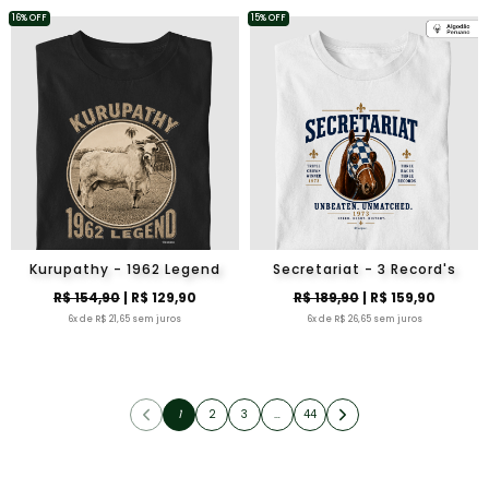
16% OFF
15% OFF
Kurupathy - 1962 Legend
Secretariat - 3 Record's
R$ 154,90
| R$ 129,90
R$ 189,90
| R$ 159,90
6x de R$ 21,65 sem juros
6x de R$ 26,65 sem juros
1
2
3
…
44