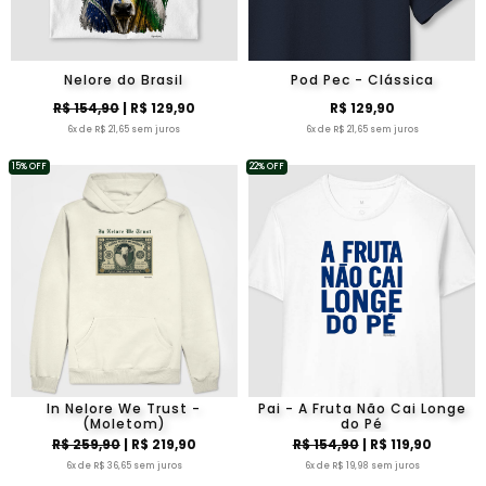
Nelore do Brasil
Pod Pec - Clássica
R$ 154,90
| R$ 129,90
R$ 129,90
6x de R$ 21,65 sem juros
6x de R$ 21,65 sem juros
15% OFF
22% OFF
In Nelore We Trust -
Pai - A Fruta Não Cai Longe
(Moletom)
do Pé
R$ 259,90
| R$ 219,90
R$ 154,90
| R$ 119,90
6x de R$ 36,65 sem juros
6x de R$ 19,98 sem juros