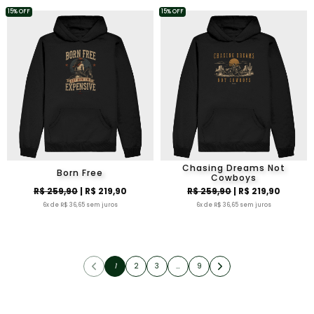
15% OFF
15% OFF
Chasing Dreams Not
Born Free
Cowboys
R$ 259,90
| R$ 219,90
R$ 259,90
| R$ 219,90
6x de R$ 36,65 sem juros
6x de R$ 36,65 sem juros
1
2
3
…
9